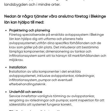
landsbygden och i mindre orter.
Nedan är några tjänster våra anslutna företag i Blekinge
län kan hjälpa till med:
Projektering och planering
Företag specialiserade på enskilda avloppssystem i Blekinge
län kan hjälpa dig att utforma och planera hela
avloppssystemet utifrån dina specifika förhållanden och de
krav som gäller på din plats. Det inkluderar att bestämma
lämpliga komponenter, dimensionering av tankar och
infiltrationssystem samt att ta hänsyn till markförhållanden och
miljökrav.
Installation
I
nstallation av alla komponenter i det enskilda
avloppssystemet, inklusive avloppstankar, rörledningar,
infiltrationssystem, pumpar och eventuell
efterbehandlingsteknik.
Underhåll och service
Service innefattar vanligtvis tömning av avloppstankar,
rengöring av rörledningar och pumpar, samt inspektion för att
säkerställa att systemet fungerar korrekt.