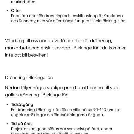
markarbeten.
Orter
Populära orter för dränering och enskilt avlopp är Karlskrona
och Ronneby, men vår offerttjänst fungerar i hela Blekinge län.
Vänd dig till oss när du vill få offerter för dränering,
markarbete och enskilt avlopp i Blekinge län, du kommer
inte att bli besviken!
Dränering i Blekinge län
Nedan följer några vanliga punkter att känna till vad
gäller dränering i Blekinge län.
Tidsåtgång
En dränering i Blekinge län för en villa på ca 90-120 kvm tar
ungefär 6-8 dagar om förutsättningarna är goda.
Tid på året
Projektet kan genomföras när som helst på året, under
förutsättning att det inte är tjäle i marken.