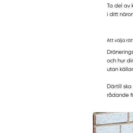
Ta del av 
i ditt när
Att välja rä
Dränerings
och hur di
utan käll
Därtill ska
rådande fö