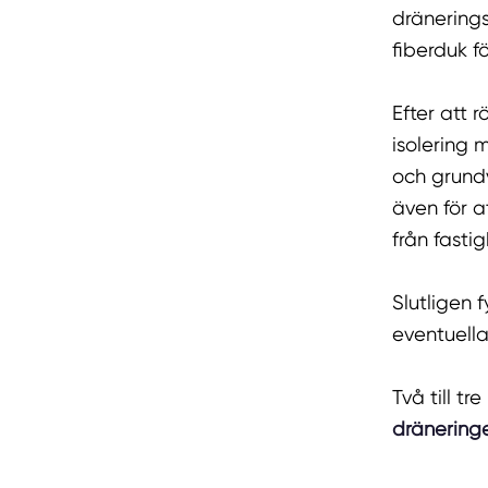
dränering
fiberduk fö
Efter att 
isolering 
och grundv
även för a
från fasti
Slutligen 
eventuella
Två till t
dränering