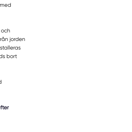
s med
 och
från jorden
stalleras
eds bort
d
fter