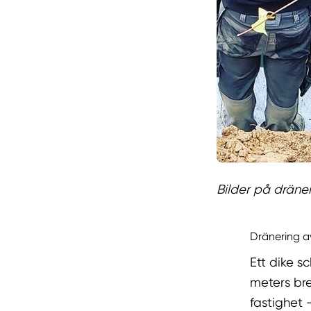
Bilder på dräner
Dränering a
Ett dike s
meters br
fastighet