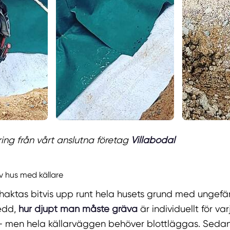
ing från vårt anslutna företag
Villabodal
v hus med källare
chaktas bitvis upp runt hela husets grund med ungefä
edd,
hur djupt man måste gräva
är individuellt för var
 – men hela källarväggen behöver blottläggas. Seda