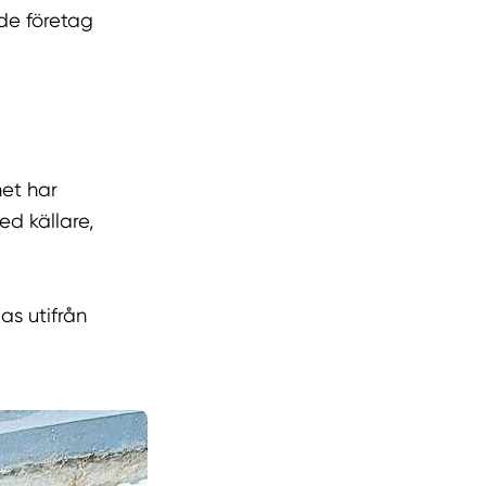
de företag
het har
ed källare,
as utifrån