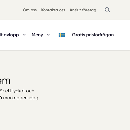
Om oss
Kontakta oss
Anslut företag
lt avlopp
Meny
Gratis
prisförfrågan
tem
ör ett lyckat och
 på marknaden idag.