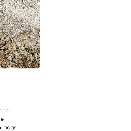
r en
je
n läggs