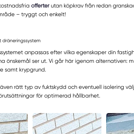
kostnadsfria
offerter
utan köpkrav från redan granska
område – tryggt och enkelt!
tt dräneringssystem
systemet anpassas efter vilka egenskaper din fastig
na önskemål ser ut. Vi går här igenom alternativen: m
are samt krypgrund.
 även rätt typ av fuktskydd och eventuell isolering välj
rutsättningar för optimerad hållbarhet.