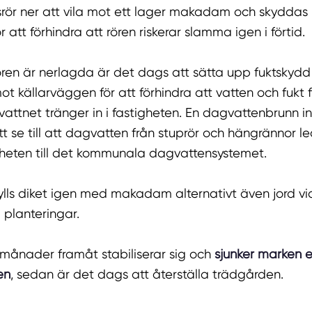
srör ner att vila mot ett lager makadam och skydda
r att förhindra att rören riskerar slamma igen i förtid.
rören är nerlagda är det dags att sätta upp fuktskydd
mot källarväggen för att förhindra att vatten och fukt 
attnet tränger in i fastigheten. En dagvattenbrunn in
tt se till att dagvatten från stuprör och hängrännor l
gheten till det kommunala dagvattensystemet.
fylls diket igen med makadam alternativt även jord vi
 planteringar.
re månader framåt stabiliserar sig och
sjunker marken e
en
, sedan är det dags att återställa trädgården.