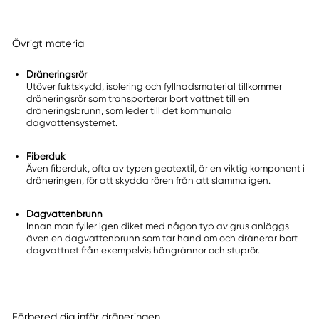
Övrigt material
Dräneringsrör
Utöver fuktskydd, isolering och fyllnadsmaterial tillkommer
dräneringsrör som transporterar bort vattnet till en
dräneringsbrunn, som leder till det kommunala
dagvattensystemet.
Fiberduk
Även fiberduk, ofta av typen geotextil, är en viktig komponent i
dräneringen, för att skydda rören från att slamma igen.
Dagvattenbrunn
Innan man fyller igen diket med någon typ av grus anläggs
även en dagvattenbrunn som tar hand om och dränerar bort
dagvattnet från exempelvis hängrännor och stuprör.
Förbered dig inför dräneringen