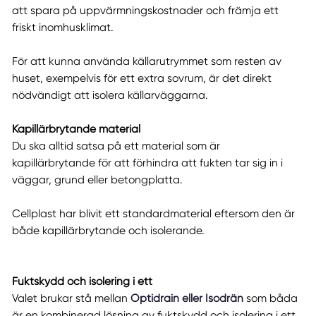
att spara på uppvärmningskostnader och främja ett
friskt inomhusklimat.
För att kunna använda källarutrymmet som resten av
huset, exempelvis för ett extra sovrum, är det direkt
nödvändigt att isolera källarväggarna.
Kapillärbrytande material
Du ska alltid satsa på ett material som är
kapillärbrytande för att förhindra att fukten tar sig in i
väggar, grund eller betongplatta.
Cellplast har blivit ett standardmaterial eftersom den är
både kapillärbrytande och isolerande.
Fuktskydd och isolering i ett
Valet brukar stå mellan
Optidrain eller Isodrän
som båda
är en kombinerad lösning av fuktskydd och isolering i ett.