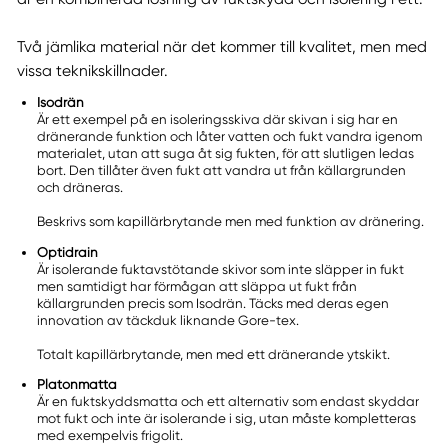
Två jämlika material när det kommer till kvalitet, men med
vissa teknikskillnader.
Isodrän
Är ett exempel på en isoleringsskiva där skivan i sig har en
dränerande funktion och låter vatten och fukt vandra igenom
materialet, utan att suga åt sig fukten, för att slutligen ledas
bort. Den tillåter även fukt att vandra ut från källargrunden
och dräneras.
Beskrivs som kapillärbrytande men med funktion av dränering.
Optidrain
Är isolerande fuktavstötande skivor som inte släpper in fukt
men samtidigt har förmågan att släppa ut fukt från
källargrunden precis som Isodrän. Täcks med deras egen
innovation av täckduk liknande Gore-tex.
Totalt kapillärbrytande, men med ett dränerande ytskikt.
Platonmatta
Är en fuktskyddsmatta och ett alternativ som endast skyddar
mot fukt och inte är isolerande i sig, utan måste kompletteras
med exempelvis frigolit.